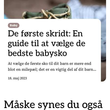
Baby
De første skridt: En
guide til at vælge de
bedste babysko
At vælge de første sko til dit barn er mere end
blot en milepæl; det er en vigtig del af dit barns
udvikling og komfort. Mens dit barn tager sine
18. maj 2023
første skridt, er det afgørende at vælge sko, der
understøtter denne nye fase på bedst mulige
måde. Her er nogle nøglepunkter at overveje,
når du […]
Måske synes du også