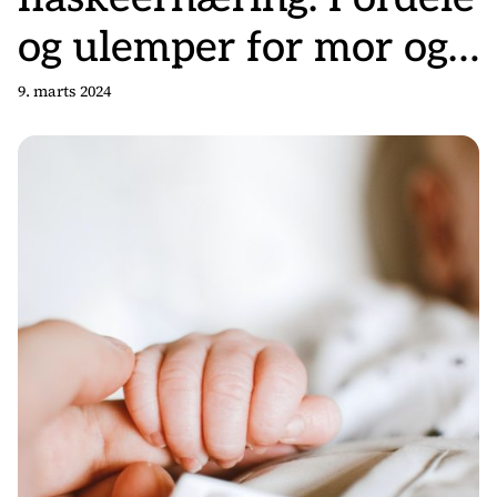
og ulemper for mor og
baby
9. marts 2024