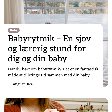
Baby
Babyrytmik – En sjov
og lærerig stund for
dig og din baby
Har du hørt om babyrytmik? Det er en fantastisk
måde at tilbringe tid sammen med din baby,
mens I danser, synger og leger til musik.
16. august 2024
Babyrytmik er ikke kun sjovt, men det er også en
vigtig del af dit barns udvikling. I dette
blogindlæg vil vi dykke ned i, hvad babyrytmik
er, og hvorfor det […]