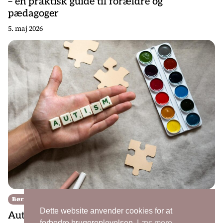
– en praktisk guide til forældre og
pædagoger
5. maj 2026
Børn
Dette website anvender cookies for at
Autisme hos drenge vs. piger: hvorfor piger
forbedre brugeroplevelsen.
Læs mere