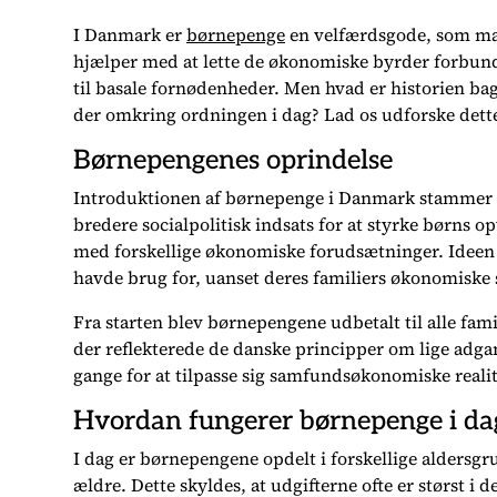
I Danmark er
børnepenge
en velfærdsgode, som mang
hjælper med at lette de økonomiske byrder forbunde
til basale fornødenheder. Men hvad er historien ba
der omkring ordningen i dag? Lad os udforske dett
Børnepengenes oprindelse
Introduktionen af børnepenge i Danmark stammer ti
bredere socialpolitisk indsats for at styrke børns
med forskellige økonomiske forudsætninger. Ideen va
havde brug for, uanset deres familiers økonomiske 
Fra starten blev børnepengene udbetalt til alle fam
der reflekterede de danske principper om lige adgan
gange for at tilpasse sig samfundsøkonomiske realite
Hvordan fungerer børnepenge i da
I dag er børnepengene opdelt i forskellige aldersgr
ældre. Dette skyldes, at udgifterne ofte er størst i de 