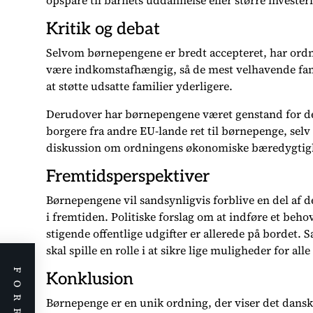
opspare til barnets uddannelse eller større investe
Kritik og debat
Selvom børnepengene er bredt accepteret, har ordn
være indkomstafhængig, så de mest velhavende famil
at støtte udsatte familier yderligere.
Derudover har børnepengene været genstand for deb
borgere fra andre EU-lande ret til børnepenge, selv
diskussion om ordningens økonomiske bæredygtig
Fremtidsperspektiver
Børnepengene vil sandsynligvis forblive en del af
i fremtiden. Politiske forslag om at indføre et beh
stigende offentlige udgifter er allerede på bordet. 
skal spille en rolle i at sikre lige muligheder for al
Konklusion
Børnepenge er en unik ordning, der viser det dansk